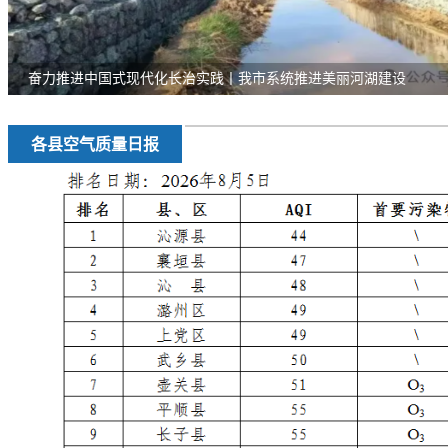
奋力推进中国式现代化长治实践丨我市系统推进美丽河湖建设
长治市召开2026年重点污染源自动监控工作会
【六五环境日】｜ “天地车人”智慧平台对外开放 探秘智慧护...
壶关县“全面绿色转型 建设美丽壶关”暨生态环境保护委员会会...
各县空气质量日报