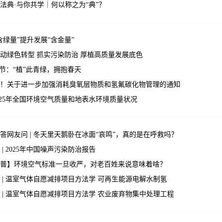
法典·与你共学｜何以称之为“典”？
含绿量”提升发展“含金量”
动绿色转型 抓实污染防治 厚植高质量发展底色
植树节：“植”此青绿，拥抱春天
！关于进一步加强消耗臭氧层物质和氢氟碳化物管理的通知
 2025年全国环境空气质量和地表水环境质量状况
答网友问 | 冬天里天鹅卧在冰面“哀鸣”，真的是在呼救吗？
 | 2025年中国噪声污染防治报告
普】环境空气标准一旦收严，对老百姓来说意味着啥？
 | 温室气体自愿减排项目方法学 可再生能源电解水制氢
 | 温室气体自愿减排项目方法学 农业废弃物集中处理工程